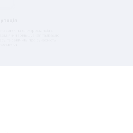
путація
на сонячна електростанція є
вом, який збільшує капіталізацію
есу, та свідчить про сучасність
приємства