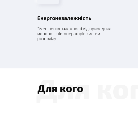
Енергонезалежність
Зменшення залежності від природних
монополістів-операторів систем
розподілу
Для ко
Для кого