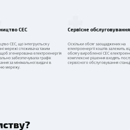
+
+
вництво СЕС
Сервісне обслуговуванн
цтво СЕС, що інтегрується у
Оскільки обсяг заощаджених на
шні мережі споживача таким
електроенергії коштів залежить ві
 щоб згенерована електроенергія
обсягу виробленої СЕС електроене
ально забезпечувала графік
комплексне рішення входять посл
ння за мінімальної видачі в
сервісного обслуговування станці
ню мережу.
ги
мству?