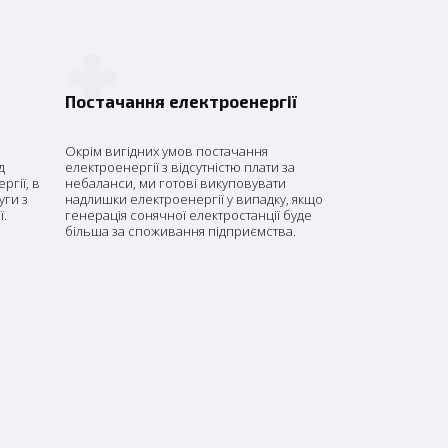
+
я
Постачання електроенергії
Окрім вигідних умов постачання
д
електроенергії з відсутністю плати за
ргії, в
небаланси, ми готові викуповувати
уги з
надлишки електроенергії у випадку, якщо
ї.
генерація сонячної електростанції буде
більша за споживання підприємства.