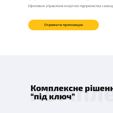
Ефективне управління енергією підприємства з вико
Отримати пропозицію
Компле
Комплексне рішен
“під ключ”