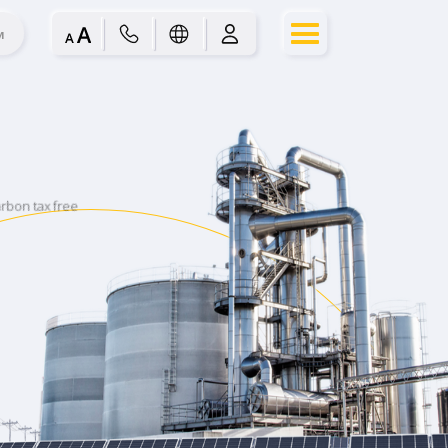
м
Carbon tax free