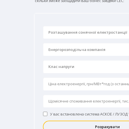
скільки зможе заощадити ваш бізнес завдяки СЕС:
Розташування сонячної електростанції
Енергорозподільча компанія
Клас напруги
У вас встановлена ​​система АСКОЕ / ЛУЗОД 
Розрахувати