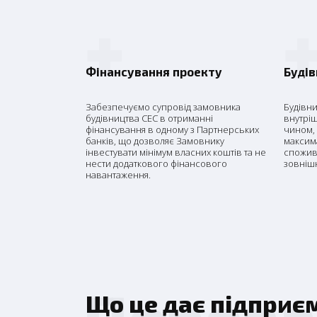
+
Фінансування проекту
Буді
Забезпечуємо супровід замовника
Будівни
будівництва СЕС в отриманні
внутрі
фінансування в одному з Партнерських
чином,
банків, що дозволяє Замовнику
максим
інвестувати мінімум власних коштів та не
спожива
нести додаткового фінансового
зовніш
навантаження.
Перева
Що це дає підприє