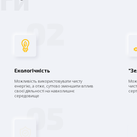
02
Екологічність
“З
Можливість використовувати чисту
Можл
енергію, а отже, суттєво зменшити вплив
чист
своєї діяльності на навколишнє
серт
середовище
05