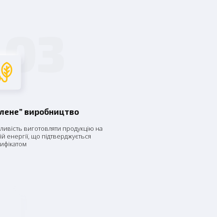
03
елене” виробництво
ивість виготовляти продукцію на
ій енергії, що підтверджується
ифікатом
06