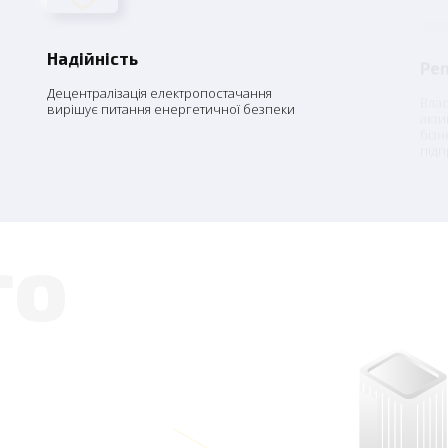
Надійність
Ре
Децентралізація електропостачання
Влас
вирішує питання енергетичної безпеки
акти
бізн
під
го