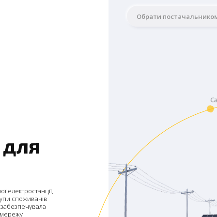
Обрати постачальнико
 для
ї електростанції,
рупи споживачів
 забезпечувала
 мережу